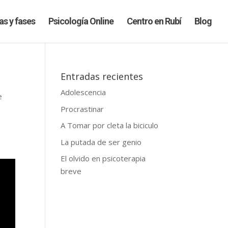
as y fases
Psicología Online
Centro en Rubí
Blog
Entradas recientes
Adolescencia
e
Procrastinar
A Tomar por cleta la biciculo
La putada de ser genio
El olvido en psicoterapia
breve